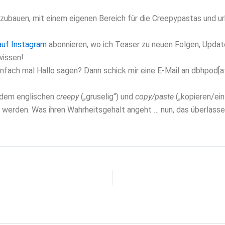
uszubauen, mit einem eigenen Bereich für die Creepypastas und 
auf Instagram
abonnieren, wo ich Teaser zu neuen Folgen, Updates
wissen!
nfach mal Hallo sagen? Dann schick mir eine E-Mail an dbhpod[a
 dem englischen
creepy
(„gruselig“) und
copy/paste
(„kopieren/ein
et werden. Was ihren Wahrheitsgehalt angeht … nun, das überlasse 